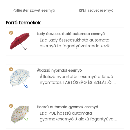
Poliészter szövet esernyő
RPET szövet esernyő
Forró termékek
Lady összecsukható automata esernyő
Ez a Lady összecsukható automata
esernyő fa fogantyúval rendelkezik,
amely megkönnyíti a szállítást.
Automatikus nyitás és zárás, egykezes
kezelés, könnyű és kényelmes.
Átlátszó nyomdai esernyő
Átlátszó nyomtatási esernyő átlátszó
nyomtatás TARTÓSSÁG ÉS SZÉLÁLLÓ: A
buborékernyő átlátszó központi
robosztus fémötvözetből készült, és 8
borda üvegszálból készült, amelyek
ellenállóbbá teszik az átlátszó
Hosszú automata gyermek esernyő
esernyőket, hogy megakadályozzák a
Ez a POE hosszú automata
heves esőzést és az erős szélet. Az ABS
gyermekesernyő J alakú fogantyúval
műanyag fogantyú javítja a kézérzetet.
rendelkezik, amely megkönnyíti a
Az átlátszó anyagok 100% POE.