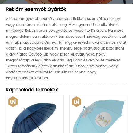
Reklám esernyők Gyártók
A Kínában gyártott személyre szabott Reklám esernyők alacsony
vagy olcsó áron vásárolható meg. A Fengyuan Umbrella kiváló
minőségű Reklám esernyők gyártó és beszállító Kínában. Ha most
megrendelem, van raktáron? természetesen! Szükség esetén árlistát
és árajánlatot adunk Önnek. Ha nagykereskedni akarok, milyen árat
adsz? Ha a nagykereskedelmi mennyisége nagy, tudjuk biztosítani
a gyári árat. Üdvözöljük, hogy jöjjön el gyárunkba, hogy
megvásárolja a legújabb eladási, legújabb és akciós termékeket.
Tartós termékeink díszes kialakításúak. Biztos lehet benne, hogy
akciós terméket vásárol tőlünk. Bízunk benne, hogy
együttműködünk Önnel.
Kapcsolódó termékek