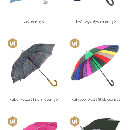
Eső esernyő
EVA fogantyús esernyő
Fából készült finom esernyő
Rainbow Adult Stick esernyő