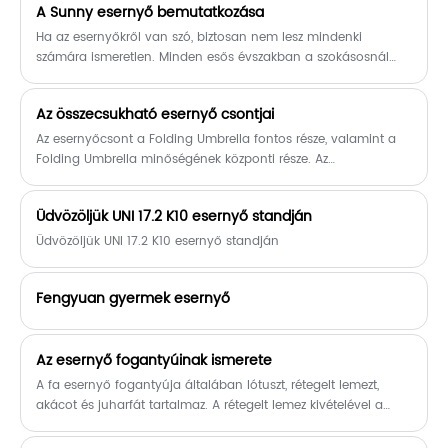
A Sunny esernyő bemutatkozása
automatikusan nyitható
mechanizmusával a G4Free Ultimate
Ha az esernyőkről van szó, biztosan nem lesz mindenki
Golf Umbrella tökéletes egy
számára ismeretlen. Minden esős évszakban a szokásosnál
nagyvárosban vagy egy sportpályán!
többen vannak az utcán, akik különféle esernyőket tartanak a
kezükben, a kis mini modellektől a nagy, felsőkategóriás
Az összecsukható esernyő csontjai
modellekig, amelyek mindegyike különféle színekkel és
formákkal van tele. Az idei év legforróbb esernyője pedig még
Az esernyőcsont a Folding Umbrella fontos része, valamint a
jobban vonzza a tekintetet. Amellett, hogy védelmet nyújt az
Folding Umbrella minőségének központi része. Az
eső ellen, a hőmérsékletet is érzékeli, így az emberek meleget
esernyőcsontok minősége közvetlenül befolyásolja az esernyő
és meleget érezhetnek, miközben megakadályozzák az esőt.
széltartását és tartósságát.
Üdvözöljük UNI 17.2 K10 esernyő standján
Ma ezekről az esernyőkről fogunk beszélni, kiszámoljuk
előnyeiket és hátrányaikat, és megnézzük, megéri-e megvenni
Üdvözöljük UNI 17.2 K10 esernyő standján
őket.
Fengyuan gyermek esernyő
Az esernyő fogantyúinak ismerete
A fa esernyő fogantyúja általában lótuszt, rétegelt lemezt,
akácot és juharfát tartalmaz. A rétegelt lemez kivételével a
többi tömör fa. Az akác a legrosszabb minőségű a tömör fák
között; Hemu valamivel jobb.