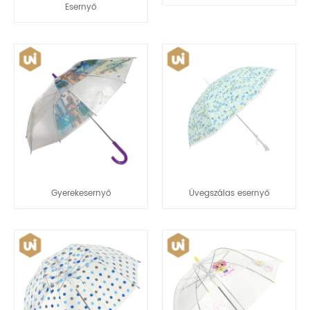
Esernyő
Gyerekesernyő
Üvegszálas esernyő