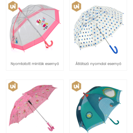
Nyomtatott minták esernyő
Átlátszó nyomdai esernyő