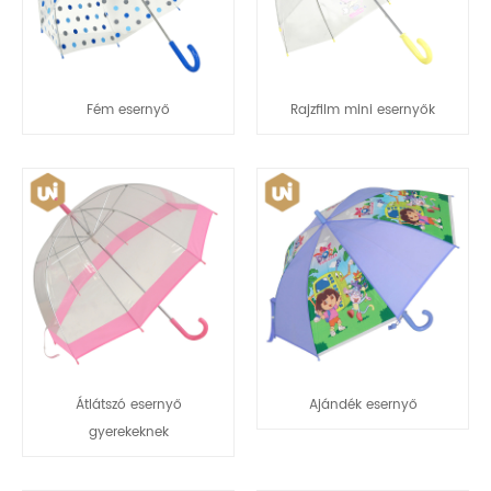
Fém esernyő
Rajzfilm mini esernyők
Átlátszó esernyő
Ajándék esernyő
gyerekeknek