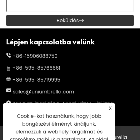
Beküldés

Lépjen kapcsolatba velünk
+86-15906088750
+86-595-85766661
+86-595-85719995
sales@uniumbrella.com
Yaoqian ipari zóna, Anhai város, Jinjiang
X
város, Fujian, Kína
Cookie-kat használunk, hogy jobb
böngészési élményt kínáljunk,
elemezzük a webhely forgalmát és
Copyright © 2021 Jinjiang Fengyuan Umbrella
személyre szabjuk a tartalmat. Az oldal